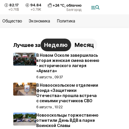
82.17
94.84
+
24
°С,
облачно
+0.76
$
+0.78
€
Белгород
Общество
Экономика
Политика
Неделю
Месяц
Лучшее за
В Новом Осколе завершилась
вторая женская смена военно
- исторического лагеря
«Армата»
6 августа , 09:37
В Новооскольском отделении
фонда «Защитники
Отечества» прошла встреча
с семьями участников СВО
6 августа , 10:22
Новооскольцы торжественно
отметили День ВДВ в парке
Воинской Славы