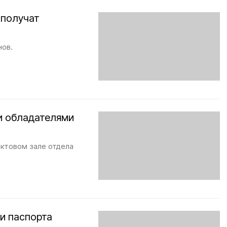
 получат
нов.
и обладателями
актовом зале отдела
и паспорта