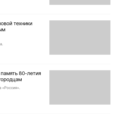
новой техники
ым
а.
 память 80-летия
городцам
 «Россия».