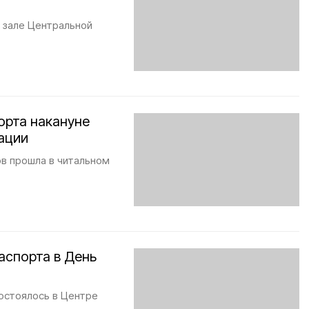
 зале Центральной
орта накануне
ации
в прошла в читальном
спорта в День
остоялось в Центре