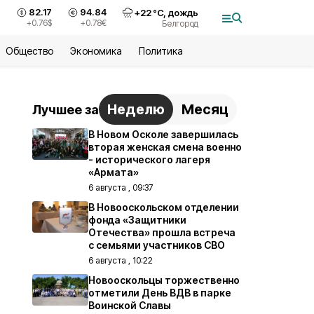
82.17
94.84
+
22
°С,
дождь
+0.76
$
+0.78
€
Белгород
Общество
Экономика
Политика
Неделю
Месяц
Лучшее за
В Новом Осколе завершилась
вторая женская смена военно
- исторического лагеря
«Армата»
6 августа , 09:37
В Новооскольском отделении
фонда «Защитники
Отечества» прошла встреча
с семьями участников СВО
6 августа , 10:22
Новооскольцы торжественно
отметили День ВДВ в парке
Воинской Славы