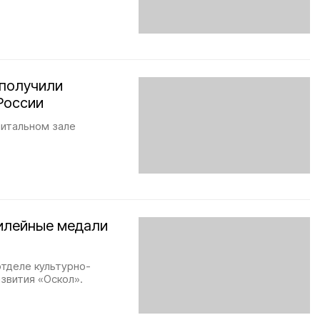
 получили
России
читальном зале
илейные медали
тделе культурно-
звития «Оскол».