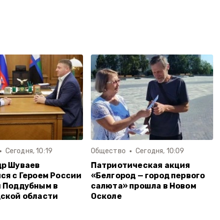
Сегодня, 10:19
Общество
Сегодня, 10:09
др Шуваев
Патриотическая акция
ся с Героем России
«Белгород — город первого
 Поддубным в
салюта» прошла в Новом
ской области
Осколе