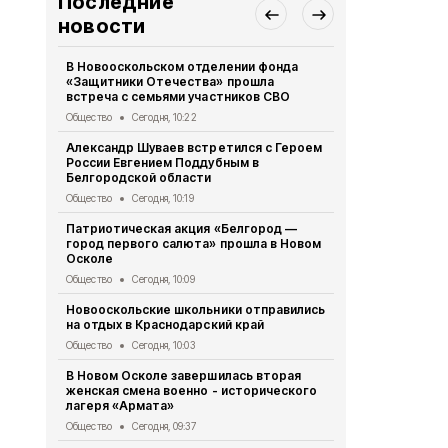
Последние
новости
В Новооскольском отделении фонда
В Новооско
«Защитники Отечества» прошла
оперативно
встреча с семьями участников СВО
мероприяти
Общество
Сегодня, 10:22
Происшествия
Александр Шуваев встретился с Героем
Постановле
России Евгением Поддубным в
Новоосколь
Белгородской области
августа 202
Общество
Сегодня, 10:19
Муниципальный в
Патриотическая акция «Белгород —
Распоряжен
город первого салюта» прошла в Новом
депутатов 
Осколе
- 31- р от 0
Общество
Сегодня, 10:09
Муниципальный в
Новооскольские школьники отправились
Александр 
на отдых в Краснодарский край
встречи с 
Путиным
Общество
Сегодня, 10:03
Общество
Вч
В Новом Осколе завершилась вторая
женская смена военно - исторического
Спортсмены
лагеря «Армата»
362 медали 
Общество
Сегодня, 09:37
Общество
Вч