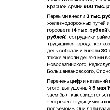
Красной Армии
960 тыс. 
Первыми внесли
3 тыс. ру
железнодорожных путей и 
горсовета (
4 тыс. рублей
)
рублей
), сотрудники райк
трудящихся города, колхо
день собрали и внесли
30 
также внесли денежный вк
Новобезгинского, Редкодуб
Большеивановского, Слоно
Перечень цифр и названий 
этого, выпущенный
5 мая 
заём был, как свидетельст
«встречен трудящимися и 
подъёмом». Они дали взай