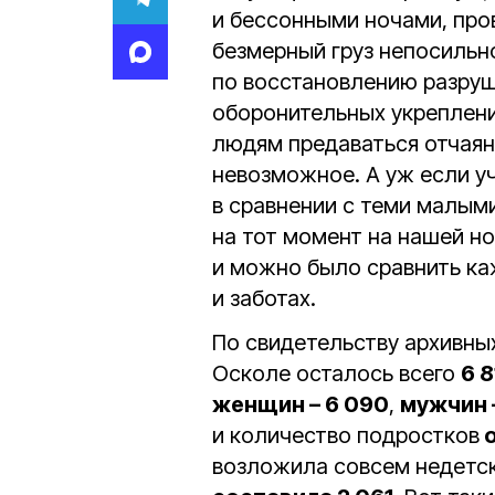
и бессонными ночами, пров
безмерный груз непосильн
по восстановлению разруш
оборонительных укреплени
людям предаваться отчаян
невозможное. А уж если у
в сравнении с теми малым
на тот момент на нашей но
и можно было сравнить ка
и заботах.
По свидетельству архивны
Осколе осталось всего
6 
женщин – 6 090
,
мужчин 
и количество подростков
о
возложила совсем недетск