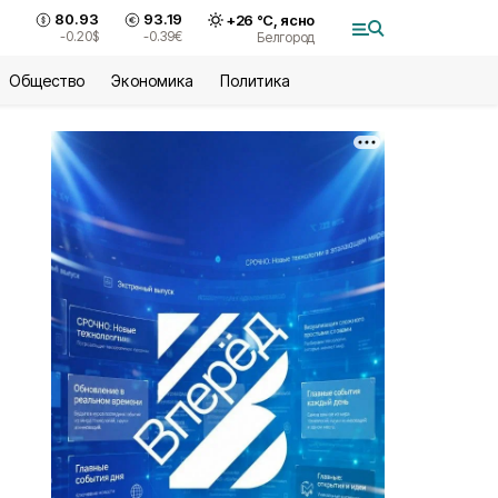
80.93
93.19
+
26
°С,
ясно
-0.20
$
-0.39
€
Белгород
Общество
Экономика
Политика