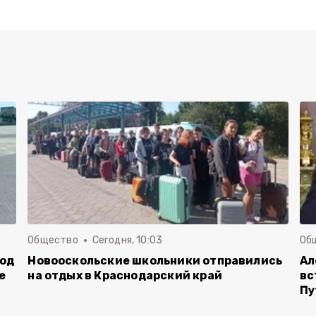
Общество
Сегодня, 10:03
Об
род
Новооскольские школьники отправились
Ал
е
на отдых в Краснодарский край
вс
Пу