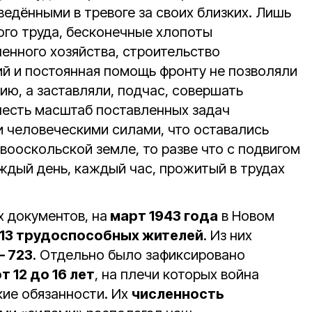
едёнными в тревоге за своих близких. Лишь
ого труда, бесконечные хлопоты
енного хозяйства, строительство
й и постоянная помощь фронту не позволяли
ию, а заставляли, подчас, совершать
честь масштаб поставленных задач
и человеческими силами, что оставались
вооскольской земле, то разве что с подвигом
ждый день, каждый час, прожитый в трудах
х документов, на
март 1943 года
в Новом
813 трудоспособных жителей
. Из них
– 723
. Отдельно было зафиксировано
т 12 до 16 лет
, на плечи которых война
ие обязанности. Их
численность