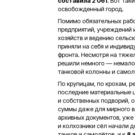
составила 2 061
. Вот так
освобожденный город.
Помимо обязательных раб
предприятий, учреждений 
хозяйств и ведению сельс
приняли на себя и индивид
фронта. Несмотря на тяже
решили немного — немало,
танковой колонны и самол
По крупицам, по крохам, р
последние материальные ц
и собственных подворий, 
суммы даже для мирного вр
архивных документов, уже
и колхозники сёл начали 
танков и самолётов, и к
8 