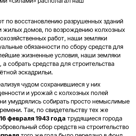
ими «силами» располагал наш
от по восстановлению разрушенных зданий
и жилых домов, по возрождению колхозных
кохозяйственных работ, наши земляки
уальные обязанности по сбору средств для
лейшие жизненные условия, наши земляки
 а собрать средства для строительства
ётной эскадрильи.
еализуя чудом сохранившиеся у них
енности и урожай с колхозных полей
они умудрялись собирать просто немыслимые
емени. Так, по свидетельству тех же
16 февраля 1943 года
трудящиеся города
добровольный сбор средств на строительство
апреля
того же года было передано в фонд