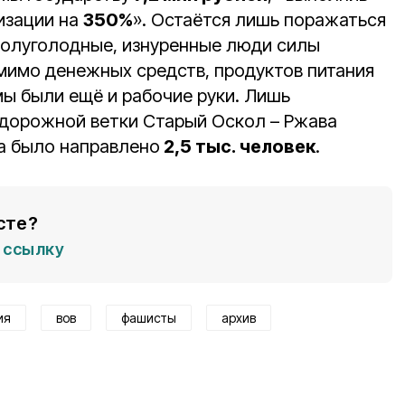
изации на
350%
». Остаётся лишь поражаться
 полуголодные, изнуренные люди силы
омимо денежных средств, продуктов питания
мы были ещё и рабочие руки. Лишь
дорожной ветки Старый Оскол – Ржава
а было направлено
2,5 тыс. человек
.
сте?
ссылку
ия
вов
фашисты
архив