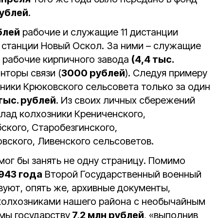
рублей
.
блей
рабочие и служащие 11 дистанции
станции Новый Оскол. За ними – служащие
, рабочие кирпичного завода
(4,4 тыс.
онторы связи (
3000 рублей
). Следуя примеру
зники Крюковского сельсовета только за один
тыс. рублей
. Из своих личных сбережений
лад колхозники Крениченского,
ского, Старобезгинского,
вского, Ливенского сельсоветов.
мог бы занять не одну страницу. Помимо
1943 года
Второй Государственный военный
вуют, опять же, архивные документы,
колхозниками нашего района с необычайным
мы государству
7,2 млн рублей
, «выполнив