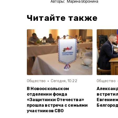
Авторы:
Марина Воронина
Читайте также
Общество
Сегодня, 10:22
Общество
В Новооскольском
Алексан
отделении фонда
встретил
«Защитники Отечества»
Евгением
прошла встреча с семьями
Белгород
участников СВО