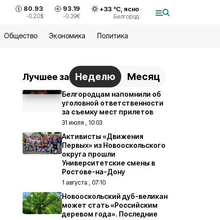
80.93
93.19
+
33
°С,
ясно
-0.20
$
-0.39
€
Белгород
Общество
Экономика
Политика
Неделю
Месяц
Лучшее за
Белгородцам напомнили об
уголовной ответственности
за съемку мест прилетов
31 июля , 10:03
Активисты «Движения
Первых» из Новооскольского
округа прошли
Университетские смены в
Ростове-на-Дону
1 августа , 07:10
Новооскольский дуб-великан
может стать «Российским
деревом года». Последние