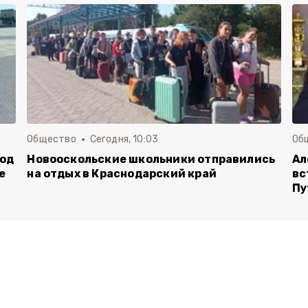
Общество
Сегодня, 10:03
Об
род
Новооскольские школьники отправились
Ал
е
на отдых в Краснодарский край
вс
Пу