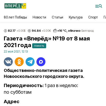
80 лет Победы
Новости
Статьи
Культура
Спорт
Г
82.17
94.84
+
16
°С,
облачно
+0.00
$
+0.00
€
Белгород
Газета «Вперёд» №19 от 8 мая
2021 года
Новость
22 мая 2021, 12:13
Общественно-политическая газета
Новооскольского городского округа.
Периодичность:
1 раз в неделю:
по субботам
Адрес