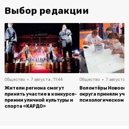
Выбор редакции
Общество
7 августа , 11:44
Общество
7 августа , 
Жители региона смогут
Волонтёры Новооск
принять участие в конкурсе-
округа приняли уча
премии уличной культуры и
психологическом т
спорта «КАРДО»