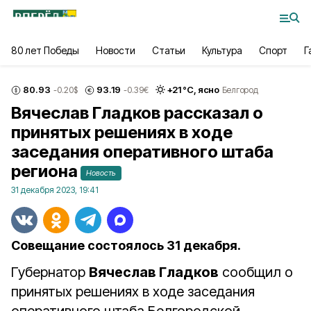
80 лет Победы
Новости
Статьи
Культура
Спорт
Г
80.93
93.19
+
21
°С,
ясно
-0.20
$
-0.39
€
Белгород
Вячеслав Гладков рассказал о
принятых решениях в ходе
заседания оперативного штаба
региона
Новость
31 декабря 2023, 19:41
Совещание состоялось 31 декабря.
Губернатор
Вячеслав Гладков
сообщил о
принятых решениях в ходе заседания