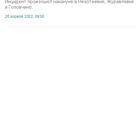
Инцидент произошёл накануне в Нехотеевке, Журавлёвке
и Головчино.
26 апреля 2022, 09:50