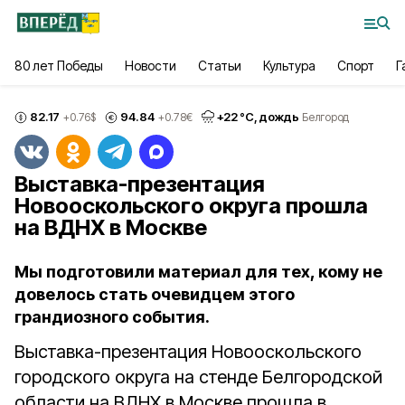
80 лет Победы
Новости
Статьи
Культура
Спорт
Г
82.17
94.84
+
22
°С,
дождь
+0.76
$
+0.78
€
Белгород
Выставка-презентация
Новооскольского округа прошла
на ВДНХ в Москве
Мы подготовили материал для тех, кому не
довелось стать очевидцем этого
грандиозного события.
Выставка-презентация Новооскольского
городского округа на стенде Белгородской
области на ВДНХ в Москве прошла в