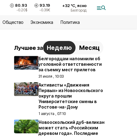
80.93
93.19
+
32
°С,
ясно
-0.20
$
-0.39
€
Белгород
Общество
Экономика
Политика
Неделю
Месяц
Лучшее за
Белгородцам напомнили об
уголовной ответственности
за съемку мест прилетов
31 июля , 10:03
Активисты «Движения
Первых» из Новооскольского
округа прошли
Университетские смены в
Ростове-на-Дону
1 августа , 07:10
Новооскольский дуб-великан
может стать «Российским
деревом года». Последние