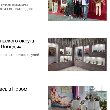
личная показали
ративно-прикладного
льского округа
и Победы»
воспитанников студий
ась в Новом