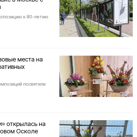
в
кспозицию к 80-летию
зовые места на
ративных
омпозиций посвятили
и» открылась на
Новом Осколе