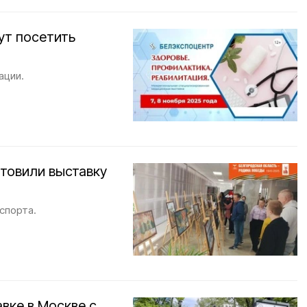
ут посетить
ации.
товили выставку
спорта.
вке в Москве с