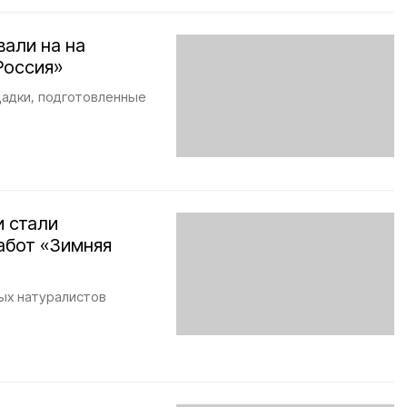
али на на
Россия»
щадки, подготовленные
и стали
абот «Зимняя
ых натуралистов