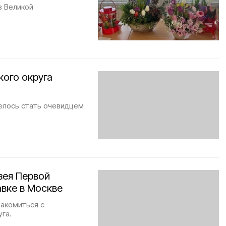
в Великой
ого округа
велось стать очевидцем
зея Первой
авке в Москве
акомиться с
га.