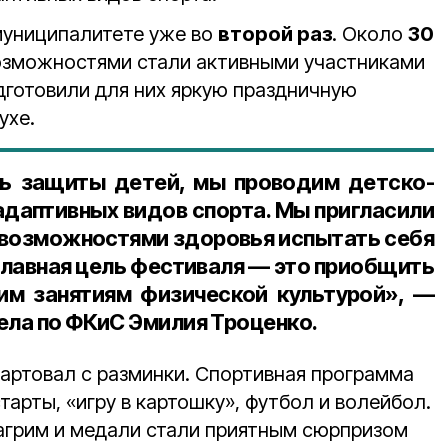
муниципалитете уже во
второй раз
. Около
30
озможностями стали активными участниками
дготовили для них яркую праздничную
ухе.
нь защиты детей, мы проводим детско-
даптивных видов спорта. Мы пригласили
 возможностями здоровья испытать себя
 Главная цель фестиваля — это приобщить
им занятиям физической культурой», —
дела по ФКиС
Эмилия Троценко.
артовал с разминки. Спортивная программа
тарты, «игру в картошку», футбол и волейбол.
агрим и медали стали приятным сюрпризом