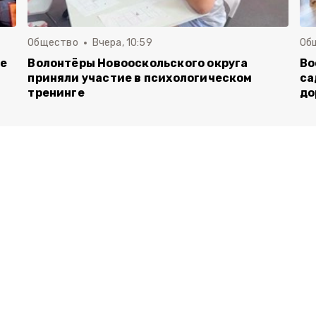
Общество
Вчера, 10:59
Об
ие
Волонтёры Новооскольского округа
Во
приняли участие в психологическом
са
тренинге
до