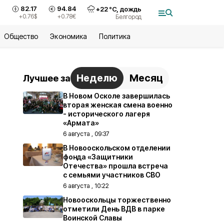
82.17
94.84
+
22
°С,
дождь
+0.76
$
+0.78
€
Белгород
Общество
Экономика
Политика
Неделю
Месяц
Лучшее за
В Новом Осколе завершилась
вторая женская смена военно
- исторического лагеря
«Армата»
6 августа , 09:37
В Новооскольском отделении
фонда «Защитники
Отечества» прошла встреча
с семьями участников СВО
6 августа , 10:22
Новооскольцы торжественно
отметили День ВДВ в парке
Воинской Славы