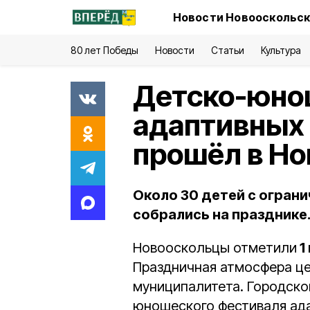
Новости Новооскольск
80 лет Победы
Новости
Статьи
Культура
Детско-юно
адаптивных 
прошёл в Но
Около 30 детей с огра
собрались на празднике
Новооскольцы отметили
1
Праздничная атмосфера це
муниципалитета. Городско
юношеского фестиваля ада