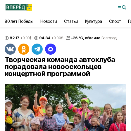
80 лет Победы
Новости
Статьи
Культура
Спорт
Г
82.17
94.84
+
26
°С,
облачно
+0.00
$
+0.00
€
Белгород
Творческая команда автоклуба
порадовала новооскольцев
концертной программой