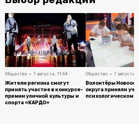
Общество
7 августа , 11:44
Общество
7 августа , 
Жители региона смогут
Волонтёры Новооск
принять участие в конкурсе-
округа приняли уча
премии уличной культуры и
психологическом т
спорта «КАРДО»