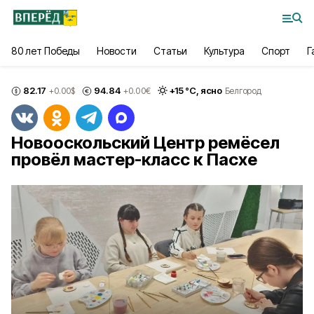
80 лет Победы
Новости
Статьи
Культура
Спорт
Г
82.17
94.84
+
15
°С,
ясно
+0.00
$
+0.00
€
Белгород
Новооскольский Центр ремёсел
провёл мастер-класс к Пасхе