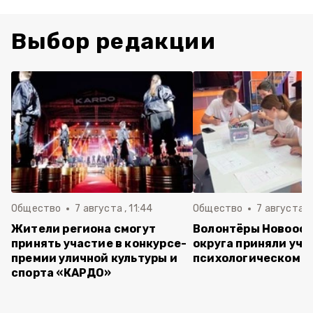
Выбор редакции
Общество
7 августа , 11:44
Общество
7 августа , 
Жители региона смогут
Волонтёры Новооск
принять участие в конкурсе-
округа приняли уча
премии уличной культуры и
психологическом т
спорта «КАРДО»