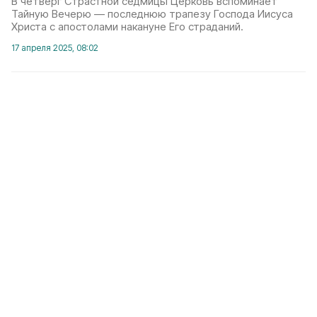
В четверг Страстной седмицы Церковь вспоминает
Тайную Вечерю — последнюю трапезу Господа Иисуса
Христа с апостолами накануне Его страданий.
17 апреля 2025, 08:02