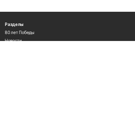
Разделы
80 лет Победы
Новости
Статьи
Культура
Спорт
Газета
Происшествия
Муниципальный вестник
Общество
Экономика
Политика
О проекте