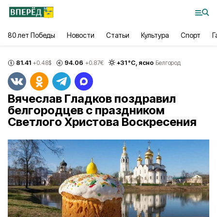
80 лет Победы
Новости
Статьи
Культура
Спорт
Г
81.41
94.06
+
31
°С,
ясно
+0.48
$
+0.87
€
Белгород
Вячеслав Гладков поздравил
белгородцев с праздником
Светлого Христова Воскресения