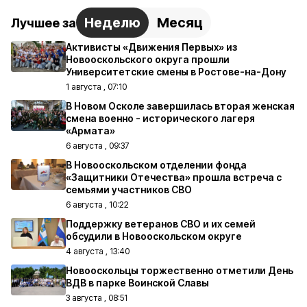
Неделю
Месяц
Лучшее за
Активисты «Движения Первых» из
Новооскольского округа прошли
Университетские смены в Ростове-на-Дону
1 августа , 07:10
В Новом Осколе завершилась вторая женская
смена военно - исторического лагеря
«Армата»
6 августа , 09:37
В Новооскольском отделении фонда
«Защитники Отечества» прошла встреча с
семьями участников СВО
6 августа , 10:22
Поддержку ветеранов СВО и их семей
обсудили в Новооскольском округе
4 августа , 13:40
Новооскольцы торжественно отметили День
ВДВ в парке Воинской Славы
3 августа , 08:51