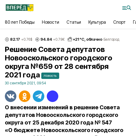
80 лет Победы
Новости
Статьи
Культура
Спорт
Г
82.17
94.84
+
21
°С,
облачно
+0.76
$
+0.78
€
Белгород
Решение Совета депутатов
Новооскольского городского
округа №659 от 28 сентября
2021 года
Новость
30 сентября 2021, 09:54
О внесении изменений в решение Совета
депутатов Новооскольского городского
округа от 25 декабря 2020 года № 547
«О бюджете Новооскольского городского