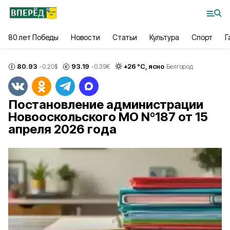
80 лет Победы
Новости
Статьи
Культура
Спорт
Г
80.93
93.19
+
26
°С,
ясно
-0.20
$
-0.39
€
Белгород
Постановление администрации
Новооскольского МО Nº187 от 15
апреля 2026 года