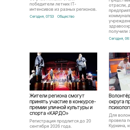
победители летних IT-
отрасли,
интенсивов из разных регионов.
предприя
коммуналь
Сегодня, 07:53
Общество
учрежден
здравоохр
получили 
Сегодня, 06
Жители региона смогут
Волонтё
принять участие в конкурсе-
округа п
премии уличной культуры и
психолог
спорта «КАРДО»
Для воло
провела п
Регистрация продлится до 20
Куркина, 
сентября 2026 года.