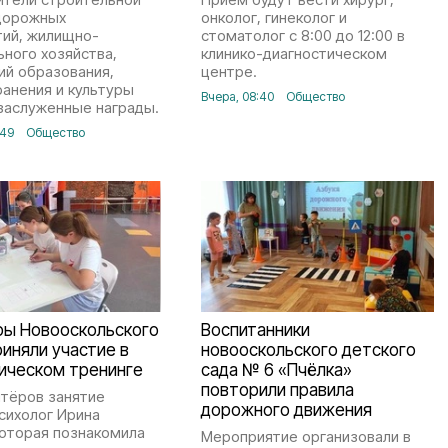
 дорожных
онколог, гинеколог и
тий, жилищно-
стоматолог с 8:00 до 12:00 в
ного хозяйства,
клинико-диагностическом
ий образования,
центре.
анения и культуры
Вчера, 08:40
Общество
заслуженные награды.
:49
Общество
ры Новооскольского
Воспитанники
риняли участие в
новооскольского детского
ическом тренинге
сада № 6 «Пчёлка»
повторили правила
нтёров занятие
дорожного движения
сихолог Ирина
которая познакомила
Мероприятие организовали в