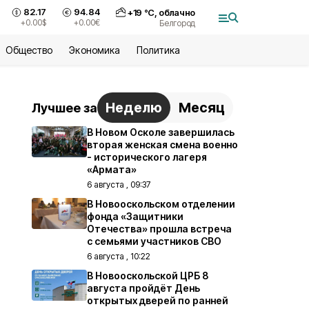
82.17
94.84
+
19
°С,
облачно
+0.00
$
+0.00
€
Белгород
Общество
Экономика
Политика
Неделю
Месяц
Лучшее за
В Новом Осколе завершилась
вторая женская смена военно
- исторического лагеря
«Армата»
6 августа , 09:37
В Новооскольском отделении
фонда «Защитники
Отечества» прошла встреча
с семьями участников СВО
6 августа , 10:22
В Новооскольской ЦРБ 8
августа пройдёт День
открытых дверей по ранней