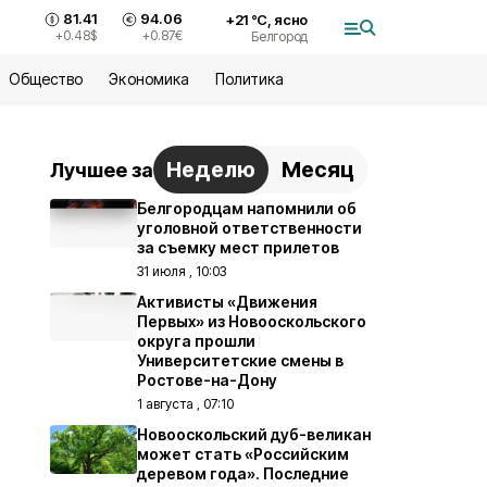
81.41
94.06
+
21
°С,
ясно
+0.48
$
+0.87
€
Белгород
Общество
Экономика
Политика
Неделю
Месяц
Лучшее за
Белгородцам напомнили об
уголовной ответственности
за съемку мест прилетов
31 июля , 10:03
Активисты «Движения
Первых» из Новооскольского
округа прошли
Университетские смены в
Ростове-на-Дону
1 августа , 07:10
Новооскольский дуб-великан
может стать «Российским
деревом года». Последние