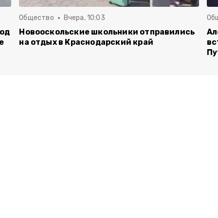
Общество
Вчера, 10:03
Об
род
Новооскольские школьники отправились
Ал
е
на отдых в Краснодарский край
вс
Пу