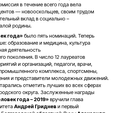
омиссия в течение всего года вела
ентов — новооскольцев, своим трудом
тельный вклад в социально –
алой родины.
ек года»
было пять номинаций. Теперь
е: образование и медицина, культура
ная деятельность
о поколения. В число 12 лауреатов
иятий и организаций, педагоги, врачи,
опромышленного комплекса, спортсмены,
ения и представители молодежных движений.
тарались отметить лучших во всех сферах
родского округа. Заслуженные награды
ловек года – 2019»
вручили глава
литета
Андрей Гриднев
и первый