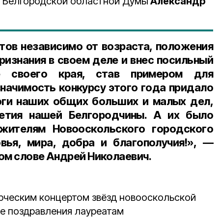
я Белгородской областной Думы
Александр
тов независимо от возраста, положения
ризнания в своем деле и внес посильный
е своего края, став примером для
ачимость конкурсу этого года придало
оги наших общих больших и малых дел,
етия нашей Белгородчины. А их было
жителям Новооскольского городского
вья, мира, добра и благополучия!», —
ном слове
Андрей Николаевич
.
рческим концертом звёзд новооскольской
е поздравления лауреатам