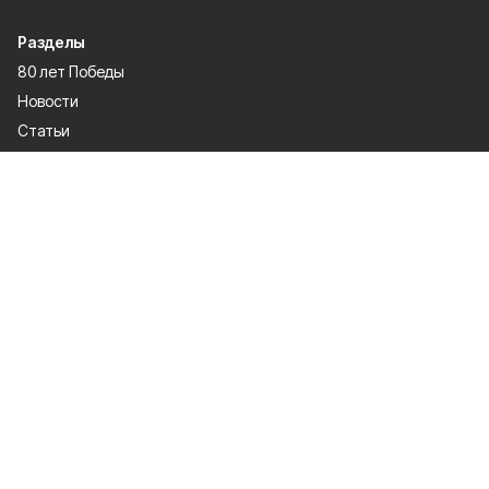
Разделы
80 лет Победы
Новости
Статьи
Культура
Спорт
Газета
Происшествия
Муниципальный вестник
Общество
Экономика
Политика
О проекте
Об издании
Правила использования