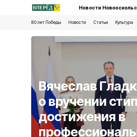
Новости Новооскольс
80 лет Победы
Новости
Статьи
Культура
Вячеслав Гладк
о вручении сти
достижения в
профессиональ