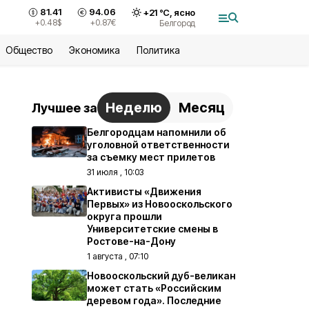
81.41
94.06
+
21
°С,
ясно
+0.48
$
+0.87
€
Белгород
Общество
Экономика
Политика
Неделю
Месяц
Лучшее за
Белгородцам напомнили об
уголовной ответственности
за съемку мест прилетов
31 июля , 10:03
Активисты «Движения
Первых» из Новооскольского
округа прошли
Университетские смены в
Ростове-на-Дону
1 августа , 07:10
Новооскольский дуб-великан
может стать «Российским
деревом года». Последние