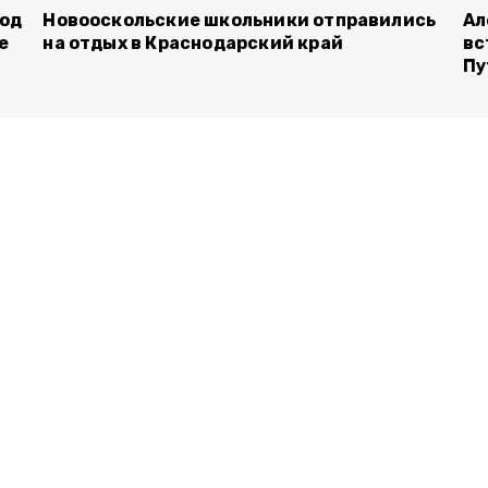
род
Новооскольские школьники отправились
Ал
е
на отдых в Краснодарский край
вс
Пу