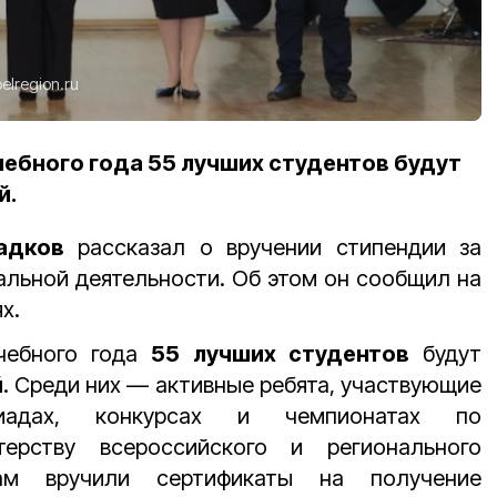
belregion.ru
чебного года 55 лучших студентов будут
й.
адков
рассказал о вручении стипендии за
льной деятельности. Об этом он сообщил на
ях.
чебного года
55 лучших студентов
будут
й
. Среди них
—
активные ребята, участвующие
иадах, конкурсах и чемпионатах по
терству всероссийского и регионального
кам вручили сертификаты на получение