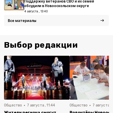
Поддержку ветеранов СВО и их семей
обсудили в Новооскольском округе
4 августа , 13:40
Все материалы
Выбор редакции
Общество
7 августа , 11:44
Общество
7 августа , 
Жители региона смогут
Волонтёры Новооск