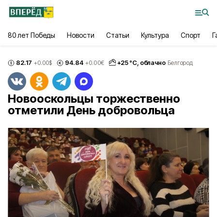
80 лет Победы
Новости
Статьи
Культура
Спорт
Г
82.17
94.84
+
25
°С,
облачно
+0.00
$
+0.00
€
Белгород
Новооскольцы торжественно
отметили День добровольца