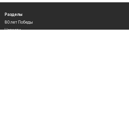
Разделы
80 лет Победы
Новости
Статьи
Культура
Спорт
Газета
Происшествия
Муниципальный вестник
Общество
Экономика
Политика
О проекте
Об издании