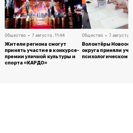
Общество
7 августа , 11:44
Общество
7 августа , 
Жители региона смогут
Волонтёры Новооск
принять участие в конкурсе-
округа приняли уча
премии уличной культуры и
психологическом т
спорта «КАРДО»