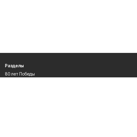
Разделы
80 лет Победы
Новости
Статьи
Культура
Спорт
Газета
Происшествия
Муниципальный вестник