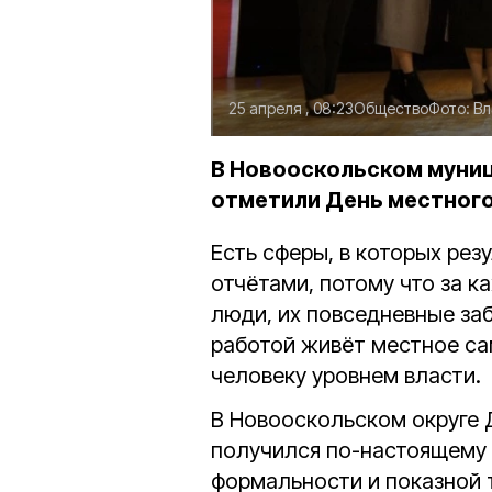
25 апреля , 08:23
Общество
Фото:
Вл
В Новооскольском муни
отметили День местного
Есть сферы, в которых рез
отчётами, потому что за 
люди, их повседневные за
работой живёт местное са
человеку уровнем власти.
В Новооскольском округе 
получился по-настоящему
формальности и показной 