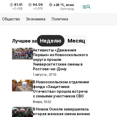
81.41
94.06
+
28
°С,
ясно
+0.48
$
+0.87
€
Белгород
Общество
Экономика
Политика
Неделю
Месяц
Лучшее за
Активисты «Движения
Первых» из Новооскольского
округа прошли
Университетские смены в
Ростове-на-Дону
1 августа , 07:10
В Новооскольском отделении
фонда «Защитники
Отечества» прошла встреча
с семьями участников СВО
Вчера, 10:22
В Новом Осколе завершилась
вторая женская смена военно