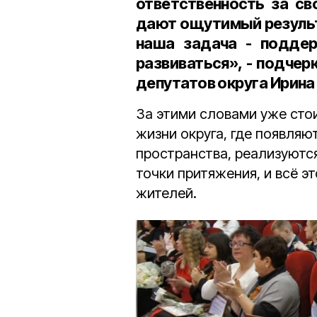
ответственность за св
дают ощутимый результа
наша задача - поддер
развиваться», - подче
депутатов округа Ирин
За этими словами уже сто
жизни округа, где появля
пространства, реализуютс
точки притяжения, и всё э
жителей.