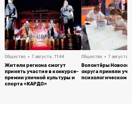
Общество
7 августа , 11:44
Общество
7 августа , 
Жители региона смогут
Волонтёры Новооск
принять участие в конкурсе-
округа приняли уча
премии уличной культуры и
психологическом т
спорта «КАРДО»