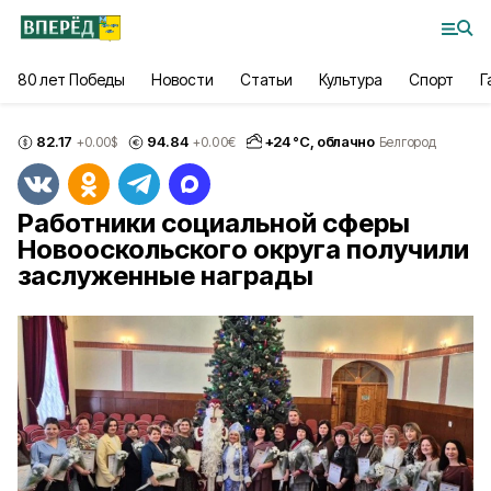
80 лет Победы
Новости
Статьи
Культура
Спорт
Г
82.17
94.84
+
24
°С,
облачно
+0.00
$
+0.00
€
Белгород
Работники социальной сферы
Новооскольского округа получили
заслуженные награды