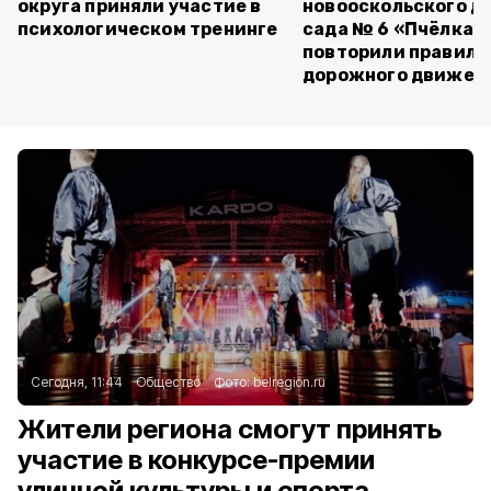
округа приняли участие в
новооскольского д
психологическом тренинге
сада № 6 «Пчёлка»
повторили правила
дорожного движен
Сегодня, 11:44
Общество
Фото:
belregion.ru
Жители региона смогут принять
участие в конкурсе-премии
уличной культуры и спорта