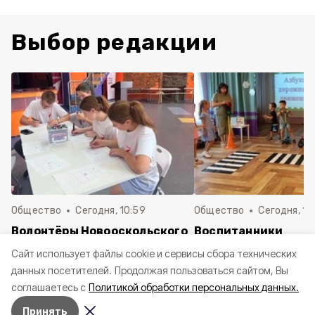
Выбор редакции
Общество
Сегодня, 10:59
Общество
Сегодня, 10
Волонтёры Новооскольского
Воспитанники
округа приняли участие в
новооскольского д
Cайт использует файлы cookie и сервисы сбора технических
психологическом тренинге
сада № 6 «Пчёлка»
данных посетителей.
Продолжая пользоваться сайтом, Вы
повторили правила
соглашаетесь с
Политикой обработки персональных данных.
дорожного движен
Принять