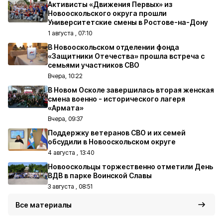
Активисты «Движения Первых» из
Новооскольского округа прошли
Университетские смены в Ростове-на-Дону
1 августа , 07:10
В Новооскольском отделении фонда
«Защитники Отечества» прошла встреча с
семьями участников СВО
Вчера, 10:22
В Новом Осколе завершилась вторая женская
смена военно - исторического лагеря
«Армата»
Вчера, 09:37
Поддержку ветеранов СВО и их семей
обсудили в Новооскольском округе
4 августа , 13:40
Новооскольцы торжественно отметили День
ВДВ в парке Воинской Славы
3 августа , 08:51
Все материалы