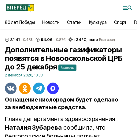
80 лет Победы
Новости
Статьи
Культура
Спорт
Г
81.41
94.06
+
34
°С,
ясно
+0.48
$
+0.87
€
Белгород
Дополнительные газификаторы
появятся в Новооскольской ЦРБ
до 25 декабря
Новость
2 декабря 2020, 10:38
Оснащение кислородом будет сделано
за внебюджетные средства.
Глава департамента здравоохранения
Наталия Зубарева
сообщила, что
белгородские больницы получат