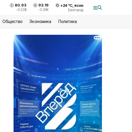
80.93
93.19
+
24
°С,
ясно
-0.20
$
-0.39
€
Белгород
Общество
Экономика
Политика