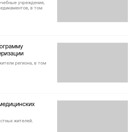
лечебные учреждения,
медикаментов, в том
рограмму
еризации
жители региона, в том
 медицинских
естных жителей.