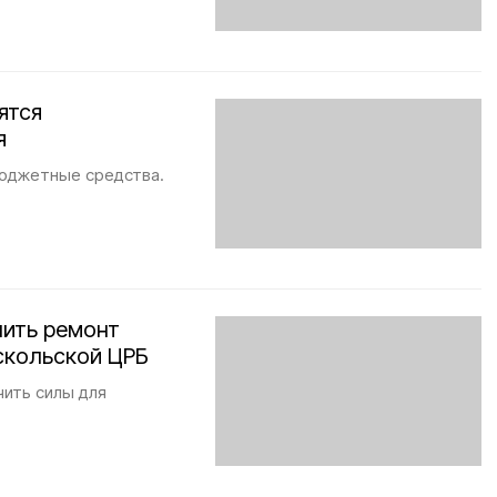
ятся
я
юджетные средства.
ить ремонт
скольской ЦРБ
чить силы для