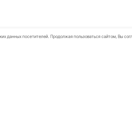
ких данных посетителей.
Продолжая пользоваться сайтом, Вы сог
кте
Мы в соцсетях
нии
 использования
датели
а конфиденциальности