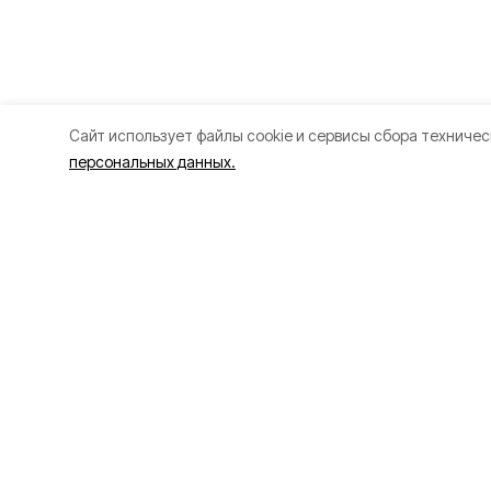
Cайт использует файлы cookie и сервисы сбора техничес
персональных данных.
Разделы
О прое
80 лет Победы
Об изда
Новости
Правила
Статьи
Рекламо
Культура
Политик
Спорт
Газета
Происшествия
Муниципальный вестник