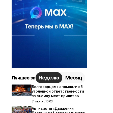
Неделю
Месяц
Лучшее за
Белгородцам напомнили об
уголовной ответственности
за съемку мест прилетов
31 июля , 10:03
Активисты «Движения
Первых» из Новооскольского