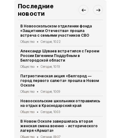
Последние
новости
В Новооскольском отделении фонда
В Новооско
«Защитники Отечества» прошла
оперативно
встреча с семьями участников СВО
мероприяти
Общество
Сегодня, 10:22
Происшествия
Александр Шуваев встретился с Героем
Постановле
России Евгением Поддубным в
Новоосколь
Белгородской области
августа 202
Общество
Сегодня, 10:19
Муниципальный в
Патриотическая акция «Белгород —
Распоряжен
город первого салюта» прошла в Новом
депутатов 
Осколе
- 31- р от 0
Общество
Сегодня, 10:09
Муниципальный в
Новооскольские школьники отправились
Александр 
на отдых в Краснодарский край
встречи с 
Путиным
Общество
Сегодня, 10:03
Общество
Вч
В Новом Осколе завершилась вторая
женская смена военно - исторического
Спортсмены
лагеря «Армата»
362 медали 
Общество
Сегодня, 09:37
Общество
Вч