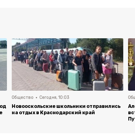
Общество
Сегодня, 10:03
Об
род
Новооскольские школьники отправились
Ал
е
на отдых в Краснодарский край
вс
Пу