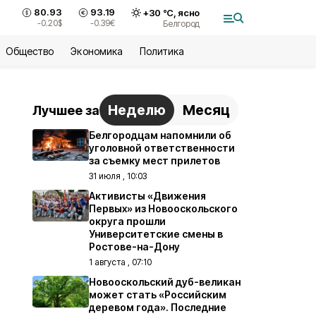
80.93
93.19
+
30
°С,
ясно
-0.20
$
-0.39
€
Белгород
Общество
Экономика
Политика
Неделю
Месяц
Лучшее за
Белгородцам напомнили об
уголовной ответственности
за съемку мест прилетов
31 июля , 10:03
Активисты «Движения
Первых» из Новооскольского
округа прошли
Университетские смены в
Ростове-на-Дону
1 августа , 07:10
Новооскольский дуб-великан
может стать «Российским
деревом года». Последние