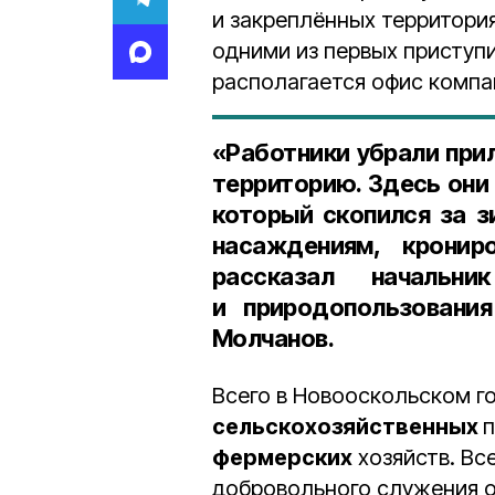
и закреплённых территори
одними из первых приступи
располагается офис компа
«Работники убрали пр
территорию. Здесь они
который скопился за з
насаждениям, крони
рассказал
начальни
и природопользования
Молчанов
.
Всего в Новооскольском г
сельскохозяйственных
п
фермерских
хозяйств. Вс
добровольного служения о