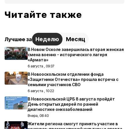
Читайте также
Неделю
Месяц
Лучшее за
В Новом Осколе завершилась вторая женская
смена военно - исторического лагеря
«Армата»
6 августа , 09:37
В Новооскольском отделении фонда
«Защитники Отечества» прошла встреча с
семьями участников СВО
6 августа , 10:22
В Новооскольской ЦРБ 8 августа пройдёт
День открытых дверей по ранней
диагностике онкозаболеваний
Вчера, 08:40
Жители региона смогут принять участие в
конкурсе-премии уличной культуры и спорта