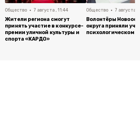
Общество
7 августа , 11:44
Общество
7 августа , 
Жители региона смогут
Волонтёры Новооск
принять участие в конкурсе-
округа приняли уча
премии уличной культуры и
психологическом т
спорта «КАРДО»