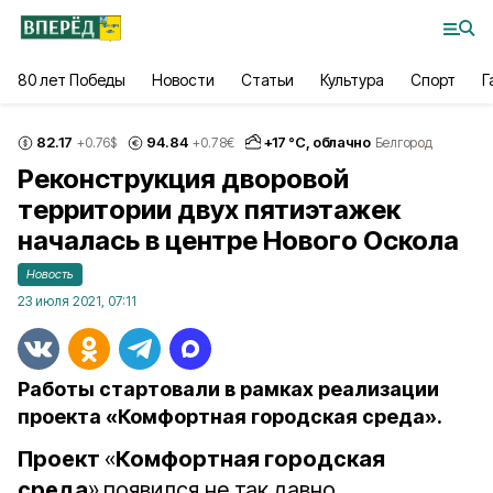
80 лет Победы
Новости
Статьи
Культура
Спорт
Г
82.17
94.84
+
17
°С,
облачно
+0.76
$
+0.78
€
Белгород
Реконструкция дворовой
территории двух пятиэтажек
началась в центре Нового Оскола
Новость
23 июля 2021, 07:11
Работы стартовали в рамках реализации
проекта «Комфортная городская среда».
Проект
«
Комфортная городская
среда
»
появился не так давно