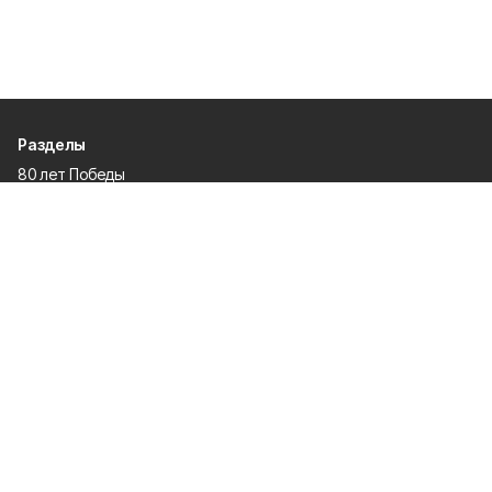
Разделы
80 лет Победы
Новости
Статьи
Культура
Спорт
Газета
Происшествия
Муниципальный вестник
Общество
Экономика
Политика