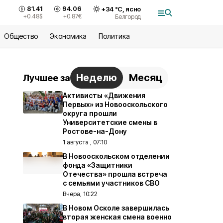
81.41
94.06
+
34
°С,
ясно
+0.48
$
+0.87
€
Белгород
Общество
Экономика
Политика
Неделю
Месяц
Лучшее за
Активисты «Движения
Первых» из Новооскольского
округа прошли
Университетские смены в
Ростове-на-Дону
1 августа , 07:10
В Новооскольском отделении
фонда «Защитники
Отечества» прошла встреча
с семьями участников СВО
Вчера, 10:22
В Новом Осколе завершилась
вторая женская смена военно