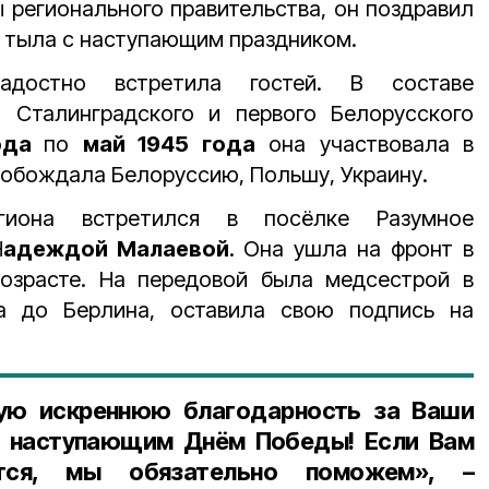
регионального правительства, он поздравил
 тыла с наступающим праздником.
радостно встретила гостей. В составе
 Сталинградского и первого Белорусского
года
по
май 1945 года
она участвовала в
вобождала Белоруссию, Польшу, Украину.
гиона встретился в посёлке Разумное
Н
адеждой Малаевой
. Она ушла на фронт в
озрасте. На передовой была медсестрой в
а до Берлина, оставила свою подпись на
ю искреннюю благодарность за Ваши
с наступающим Днём Победы! Если Вам
ится, мы обязательно поможем», –