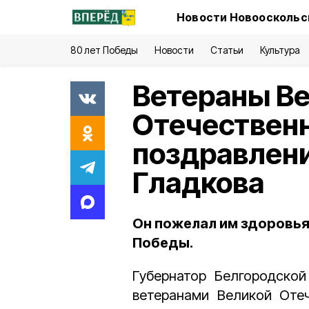
Новости Новооскольск
80 лет Победы
Новости
Статьи
Культура
Ветераны В
Отечествен
поздравлени
Гладкова
Он пожелал им здоровья
Победы.
Губернатор Белгородско
ветеранами Великой Оте