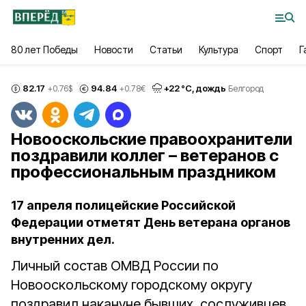
80 лет Победы
Новости
Статьи
Культура
Спорт
Г
82.17
94.84
+
22
°С,
дождь
+0.76
$
+0.78
€
Белгород
Новооскольские правоохранители
поздравили коллег – ветеранов с
профессиональным праздником
17 апреля полицейские Российской
Федерации отметят День ветерана органов
внутренних дел.
Личный состав ОМВД России по
Новооскольскому городскому округу
поздравил накануне бывших сослуживцев