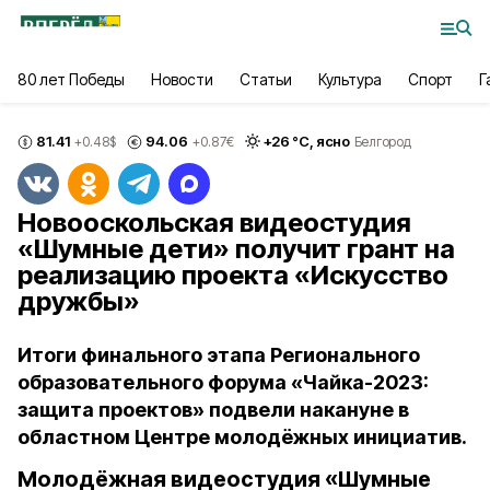
80 лет Победы
Новости
Статьи
Культура
Спорт
Г
81.41
94.06
+
26
°С,
ясно
+0.48
$
+0.87
€
Белгород
Новооскольская видеостудия
«Шумные дети» получит грант на
реализацию проекта «Искусство
дружбы»
Итоги финального этапа Регионального
образовательного форума «Чайка-2023:
защита проектов» подвели накануне в
областном Центре молодёжных инициатив.
Молодёжная видеостудия «Шумные