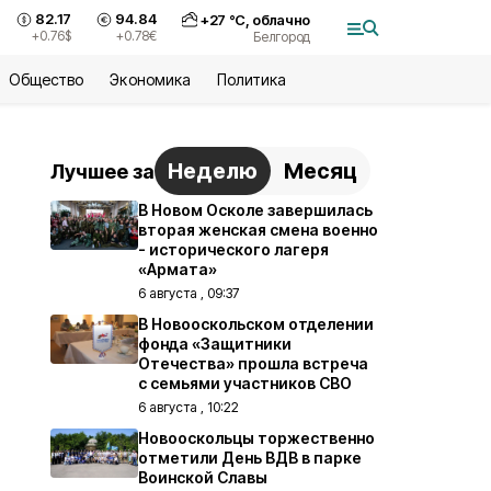
82.17
94.84
+
27
°С,
облачно
+0.76
$
+0.78
€
Белгород
Общество
Экономика
Политика
Неделю
Месяц
Лучшее за
В Новом Осколе завершилась
вторая женская смена военно
- исторического лагеря
«Армата»
6 августа , 09:37
В Новооскольском отделении
фонда «Защитники
Отечества» прошла встреча
с семьями участников СВО
6 августа , 10:22
Новооскольцы торжественно
отметили День ВДВ в парке
Воинской Славы