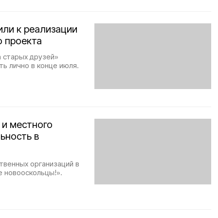
или к реализации
о проекта
 старых друзей»
ть лично в конце июля.
 и местного
ьность в
твенных организаций в
е новооскольцы!».