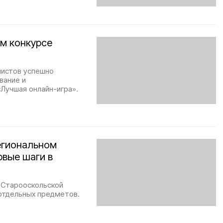
м конкурсе
листов успешно
вание и
«Лучшая онлайн-игра».
егиональном
рвые шаги в
 Старооскольской
отдельных предметов.