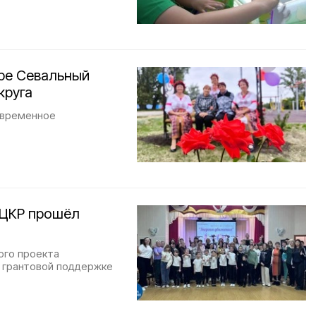
оре Севальный
круга
овременное
 ЦКР прошёл
ого проекта
 грантовой поддержке