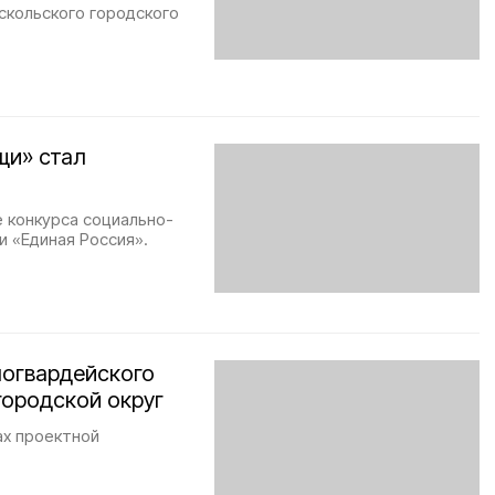
скольского городского
щи» стал
е конкурса социально-
и «Единая Россия».
ногвардейского
городской округ
ах проектной