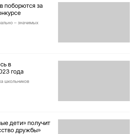
в поборются за
онкурсе
иально – значимых
сь в
023 года
ха школьников
ые дети» получит
сство дружбы»