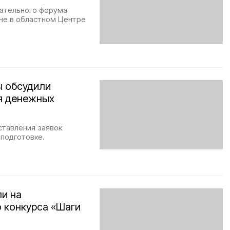
вательного форума
уне в областном Центре
ы обсудили
я денежных
ставления заявок
 подготовке.
и на
 конкурса «Шаги