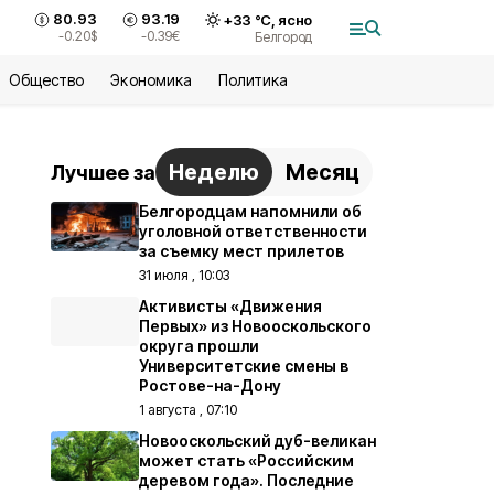
80.93
93.19
+
33
°С,
ясно
-0.20
$
-0.39
€
Белгород
Общество
Экономика
Политика
Неделю
Месяц
Лучшее за
Белгородцам напомнили об
уголовной ответственности
за съемку мест прилетов
31 июля , 10:03
Активисты «Движения
Первых» из Новооскольского
округа прошли
Университетские смены в
Ростове-на-Дону
1 августа , 07:10
Новооскольский дуб-великан
может стать «Российским
деревом года». Последние