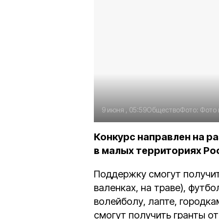
9 июня , 05:59
Общество
Фото:
Фото 
Конкурс направлен на р
в малых территориях Ро
Поддержку смогут получить
валенках, на траве), футбо
волейболу, лапте, городка
смогут получить гранты от