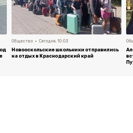
Общество
Сегодня, 10:03
Об
род
Новооскольские школьники отправились
Ал
е
на отдых в Краснодарский край
вс
Пу