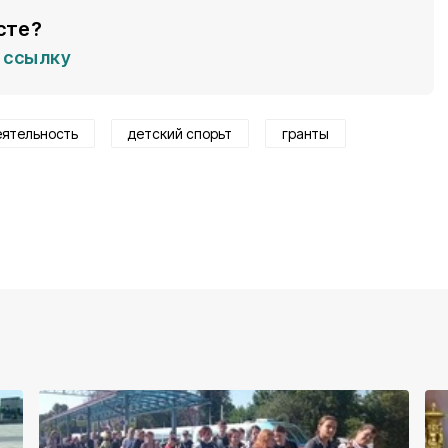
сте?
ссылку
еятельность
детский спорьт
гранты