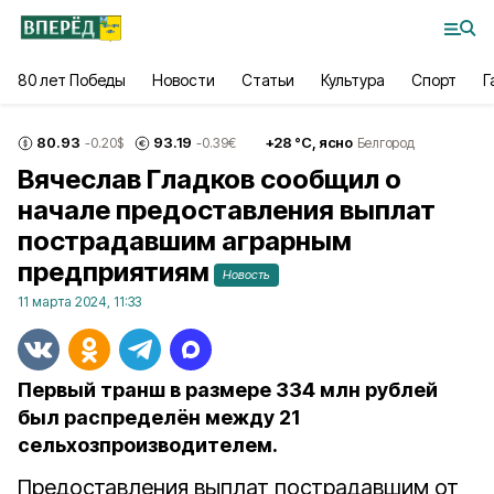
80 лет Победы
Новости
Статьи
Культура
Спорт
Г
80.93
93.19
+
28
°С,
ясно
-0.20
$
-0.39
€
Белгород
Вячеслав Гладков сообщил о
начале предоставления выплат
пострадавшим аграрным
предприятиям
Новость
11 марта 2024, 11:33
Первый транш в размере 334 млн рублей
был распределён между 21
сельхозпроизводителем.
Предоставления выплат пострадавшим от