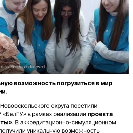
то:
vk.com/uo.edunoskol
ьную возможность погрузиться в мир
ии.
Новооскольского округа посетили
 «БелГУ» в рамках реализации
проекта
оты»
. В аккредитационно-симуляционном
получили уникальную возможность