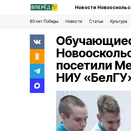
Новости Новооскольск
80 лет Победы
Новости
Статьи
Культура
Обучающиес
Новооскольс
посетили М
НИУ «БелГУ