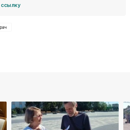
ссылку
рач