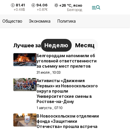
81.41
94.06
+
26
°С,
ясно
+0.48
$
+0.87
€
Белгород
Общество
Экономика
Политика
Неделю
Месяц
Лучшее за
Белгородцам напомнили об
уголовной ответственности
за съемку мест прилетов
31 июля , 10:03
Активисты «Движения
Первых» из Новооскольского
округа прошли
Университетские смены в
Ростове-на-Дону
1 августа , 07:10
В Новооскольском отделении
фонда «Защитники
Отечества» прошла встреча