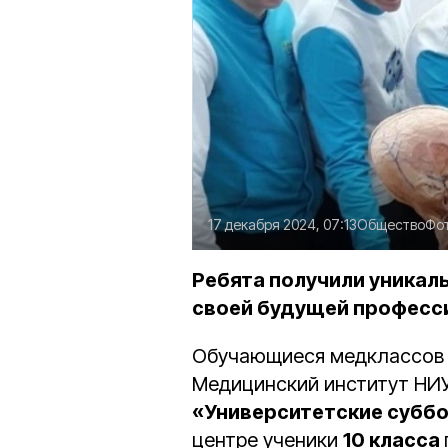
17 декабря 2024, 07:13
Общество
Фо
Ребята получили уникал
своей будущей професс
Обучающиеся медклассов 
Медицинский институт НИУ
«Университетские субб
центре ученики
10 класса