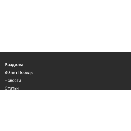
Разделы
80 лет Победы
Новости
Статьи
Культура
Спорт
Газета
Происшествия
Муниципальный вестник