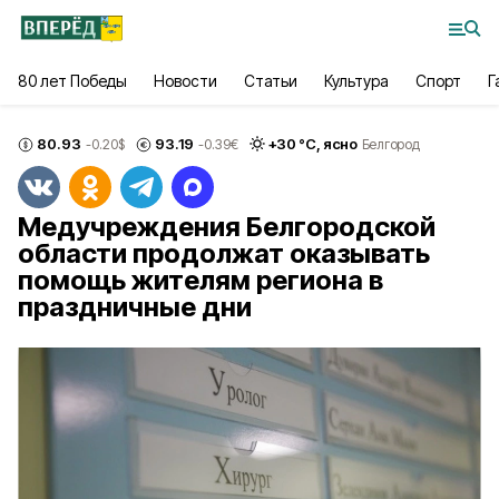
80 лет Победы
Новости
Статьи
Культура
Спорт
Г
80.93
93.19
+
30
°С,
ясно
-0.20
$
-0.39
€
Белгород
Медучреждения Белгородской
области продолжат оказывать
помощь жителям региона в
праздничные дни