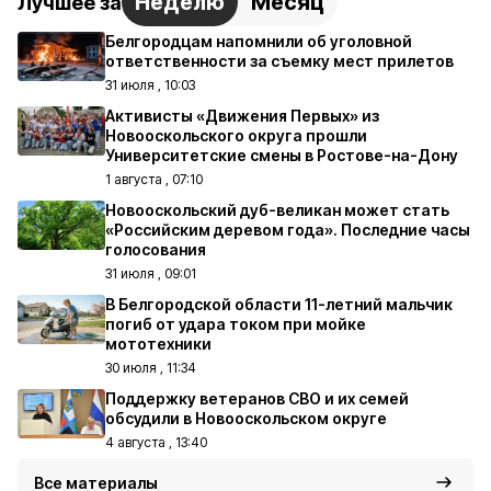
Неделю
Месяц
Лучшее за
Белгородцам напомнили об уголовной
ответственности за съемку мест прилетов
31 июля , 10:03
Активисты «Движения Первых» из
Новооскольского округа прошли
Университетские смены в Ростове-на-Дону
1 августа , 07:10
Новооскольский дуб-великан может стать
«Российским деревом года». Последние часы
голосования
31 июля , 09:01
В Белгородской области 11-летний мальчик
погиб от удара током при мойке
мототехники
30 июля , 11:34
Поддержку ветеранов СВО и их семей
обсудили в Новооскольском округе
4 августа , 13:40
Все материалы