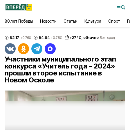
80 лет Победы
Новости
Статьи
Культура
Спорт
Г
82.17
94.84
+
27
°С,
облачно
+0.76
$
+0.78
€
Белгород
Участники муниципального этап
конкурса «Учитель года – 2024»
прошли второе испытание в
Новом Осколе