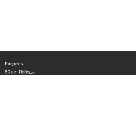
Разделы
80 лет Победы
Новости
Статьи
Культура
Спорт
Газета
Происшествия
Муниципальный вестник