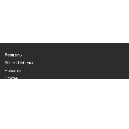
Разделы
80 лет Победы
Новости
Статьи
Культура
Спорт
Газета
Происшествия
Муниципальный вестник
Общество