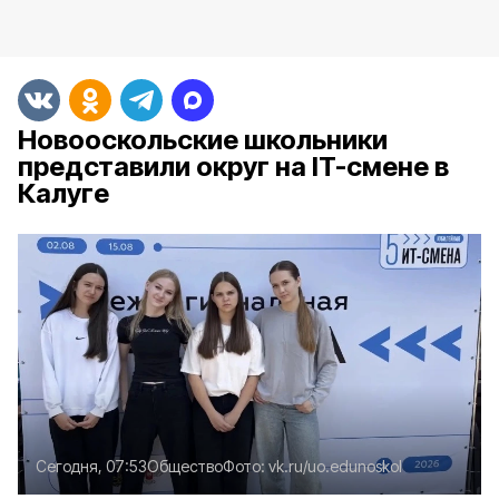
Новооскольские школьники
представили округ на IT-смене в
Калуге
Сегодня, 07:53
Общество
Фото:
vk.ru/uo.edunoskol