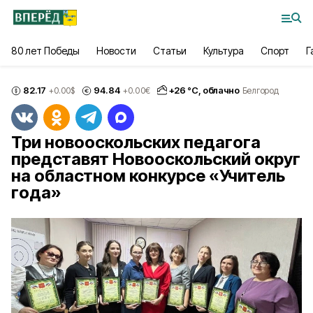
80 лет Победы
Новости
Статьи
Культура
Спорт
Г
82.17
94.84
+
26
°С,
облачно
+0.00
$
+0.00
€
Белгород
Три новооскольских педагога
представят Новооскольский округ
на областном конкурсе «Учитель
года»