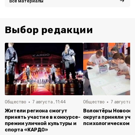
Все материалы
Выбор редакции
Общество
7 августа , 11:44
Общество
7 августа , 
Жители региона смогут
Волонтёры Новооск
принять участие в конкурсе-
округа приняли уча
премии уличной культуры и
психологическом т
спорта «КАРДО»