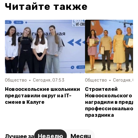
Читайте также
Общество
Сегодня, 07:53
Общество
Сегодня, 06
Новооскольские школьники
Строителей
представили округ на IT-
Новооскольского о
смене в Калуге
наградили в предд
профессиональног
праздника
Неделю
Месяц
Лучшее за