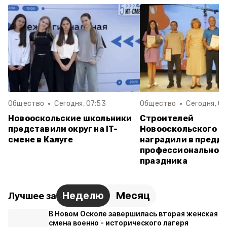
Общество
Сегодня, 07:53
Общество
Сегодня, 06
Новооскольские школьники
Строителей
представили округ на IT-
Новооскольского о
смене в Калуге
наградили в предд
профессиональног
праздника
Неделю
Месяц
Лучшее за
В Новом Осколе завершилась вторая женская
смена военно - исторического лагеря