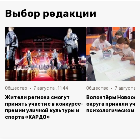
Выбор редакции
Общество
7 августа , 11:44
Общество
7 августа , 
Жители региона смогут
Волонтёры Новооск
принять участие в конкурсе-
округа приняли уча
премии уличной культуры и
психологическом т
спорта «КАРДО»