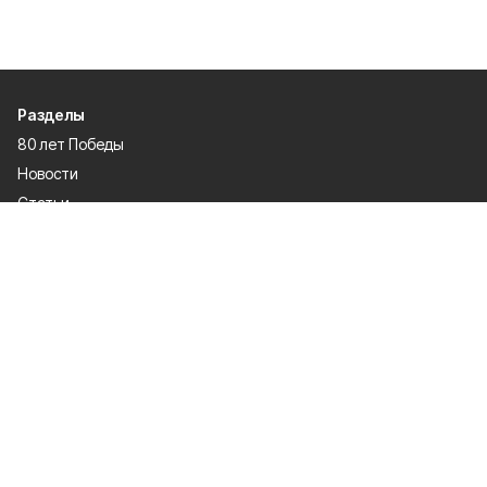
Разделы
80 лет Победы
Новости
Статьи
Культура
Спорт
Газета
Происшествия
Муниципальный вестник
Общество
Экономика
Политика