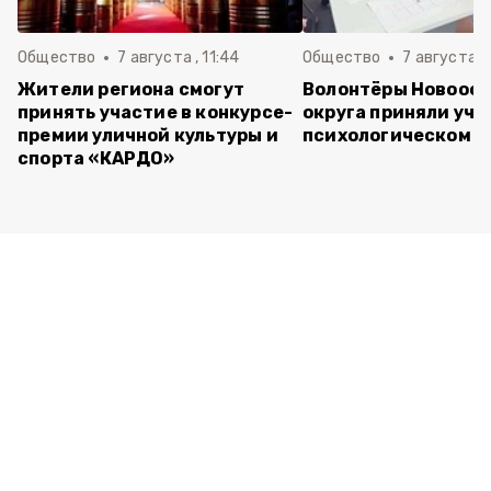
Общество
7 августа , 11:44
Общество
7 августа , 
Жители региона смогут
Волонтёры Новооск
принять участие в конкурсе-
округа приняли уча
премии уличной культуры и
психологическом т
спорта «КАРДО»