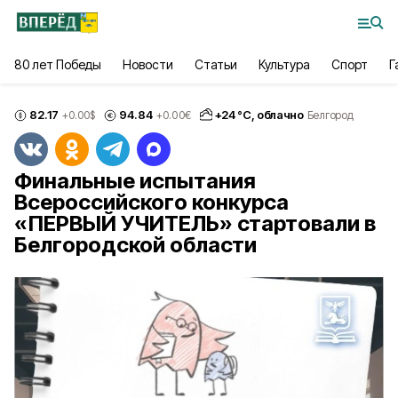
80 лет Победы
Новости
Статьи
Культура
Спорт
Г
82.17
94.84
+
24
°С,
облачно
+0.00
$
+0.00
€
Белгород
Финальные испытания
Всероссийского конкурса
«ПЕРВЫЙ УЧИТЕЛЬ» стартовали в
Белгородской области