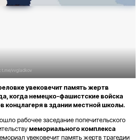
:
t.me/vvgladkov
ореловке увековечит память жертв
ода, когда немецко-фашистские войска
в концлагеря в здании местной школы.
ошло рабочее заседание попечительского
ительству
мемориального комплекса
мориал увековечит память жертв трагедии