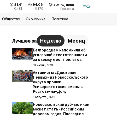
81.41
94.06
+
26
°С,
ясно
+0.48
$
+0.87
€
Белгород
Общество
Экономика
Политика
Неделю
Месяц
Лучшее за
Белгородцам напомнили об
уголовной ответственности
за съемку мест прилетов
31 июля , 10:03
Активисты «Движения
Первых» из Новооскольского
округа прошли
Университетские смены в
Ростове-на-Дону
1 августа , 07:10
Новооскольский дуб-великан
может стать «Российским
деревом года». Последние