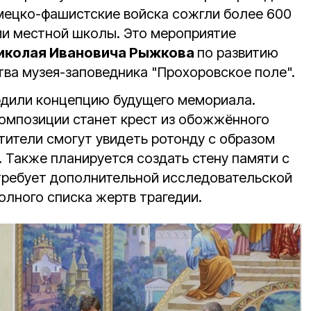
немецко-фашистские войска сожгли более 600
нии местной школы. Это мероприятие
иколая Ивановича Рыжкова
по развитию
ва музея-заповедника "Прохоровское поле".
рдили концепцию будущего мемориала.
омпозиции станет крест из обожжённого
тители смогут увидеть ротонду с образом
 Также планируется создать стену памяти с
требует дополнительной исследовательской
олного списка жертв трагедии.