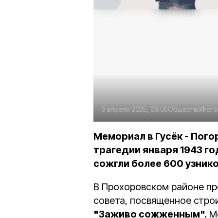
3 апреля 2025, 09:05
Общество
Фото
Мемориал в Гусёк - Пог
трагедии января 1943 г
сожгли более 600 узнико
В Прохоровском районе пр
совета, посвященное стро
"Заживо сожженным".
Ме