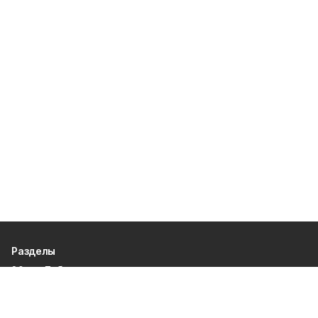
Разделы
80 лет Победы
Новости
Статьи