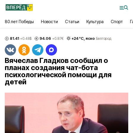
80 лет Победы
Новости
Статьи
Культура
Спорт
Г
81.41
94.06
+
24
°С,
ясно
+0.48
$
+0.87
€
Белгород
Вячеслав Гладков сообщил о
планах создания чат-бота
психологической помощи для
детей