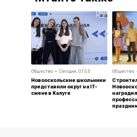
Общество
Сегодня, 07:53
Общество
Новооскольские школьники
Строите
представили округ на IT-
Новооско
смене в Калуге
наградил
професс
праздни