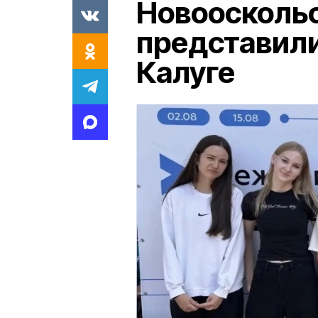
Новоосколь
представили 
Калуге