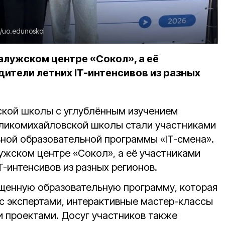
u/uo.edunoskol
алужском центре «Сокол», а её
ители летних IT-интенсивов из разных
ской школы с углублённым изучением
еликомихайловской школы стали участниками
ой образовательной программы «IT-смена».
ужском центре «Сокол», а её участниками
T-интенсивов из разных регионов.
ыщенную образовательную программу, которая
 с экспертами, интерактивные мастер-классы
и проектами. Досуг участников также