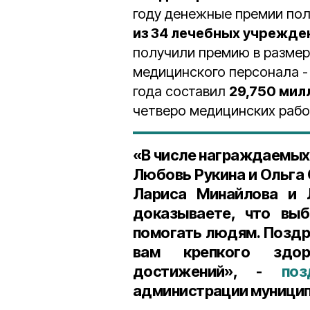
году денежные премии по
из 34 лечебных учрежде
получили премию в размере
медицинского персонала -
года составил
29,750 мил
четверо медицинских рабо
«В числе награждаемых
Любовь Рукина и Ольга
Лариса Минайлова и
доказываете, что выб
помогать людям. Поздр
вам крепкого здор
достижений», -
поз
администрации муницип