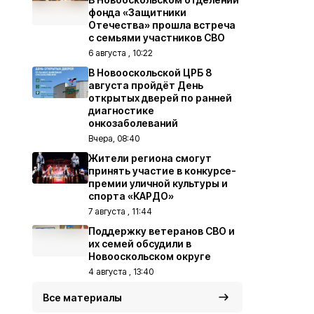
фонда «Защитники
Отечества» прошла встреча
с семьями участников СВО
6 августа , 10:22
В Новооскольской ЦРБ 8
августа пройдёт День
открытых дверей по ранней
диагностике
онкозаболеваний
Вчера, 08:40
Жители региона смогут
принять участие в конкурсе-
премии уличной культуры и
спорта «КАРДО»
7 августа , 11:44
Поддержку ветеранов СВО и
их семей обсудили в
Новооскольском округе
4 августа , 13:40
Все материалы