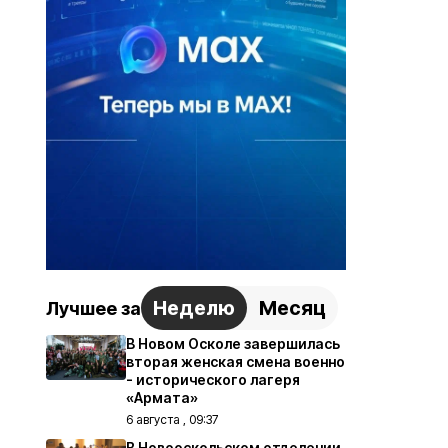
Неделю
Месяц
Лучшее за
В Новом Осколе завершилась
вторая женская смена военно
- исторического лагеря
«Армата»
6 августа , 09:37
В Новооскольском отделении