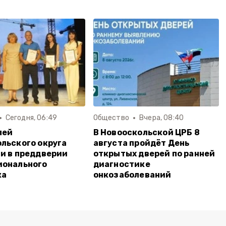
Сегодня, 06:49
Общество
Вчера, 08:40
лей
В Новооскольской ЦРБ 8
льского округа
августа пройдёт День
и в преддверии
открытых дверей по ранней
ионального
диагностике
ка
онкозаболеваний