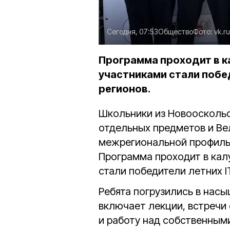
Сегодня, 07:53
Общество
Фото:
vk.r
Программа проходит в к
участниками стали побед
регионов.
Школьники из Новоосколь
отдельных предметов и В
межрегиональной профильн
Программа проходит в кал
стали победители летних I
Ребята погрузились в нас
включает лекции, встречи
и работу над собственным