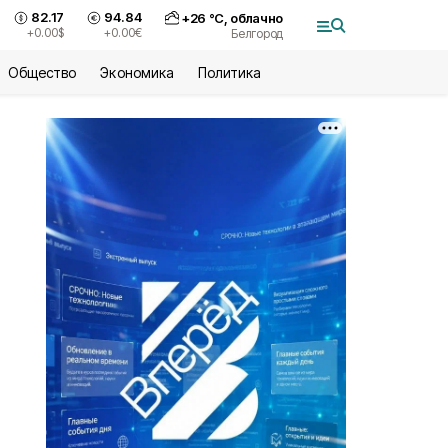
82.17
94.84
+
26
°С,
облачно
+0.00
$
+0.00
€
Белгород
Общество
Экономика
Политика