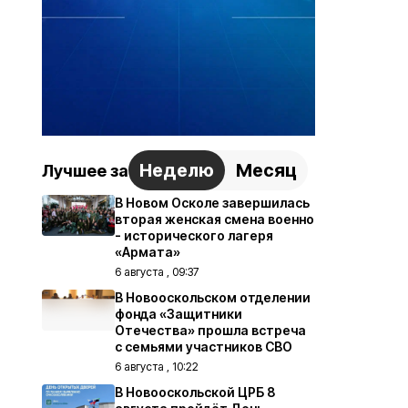
Неделю
Месяц
Лучшее за
В Новом Осколе завершилась
вторая женская смена военно
- исторического лагеря
«Армата»
6 августа , 09:37
В Новооскольском отделении
фонда «Защитники
Отечества» прошла встреча
с семьями участников СВО
6 августа , 10:22
В Новооскольской ЦРБ 8