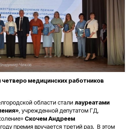
Владимир Чижов
и четверо медицинских работников
елгородской области стали
лауреатами
ления»
, учрежденной депутатом ГД,
коление»
Скочем Андреем
5 году премия вручается третий раз. В этом