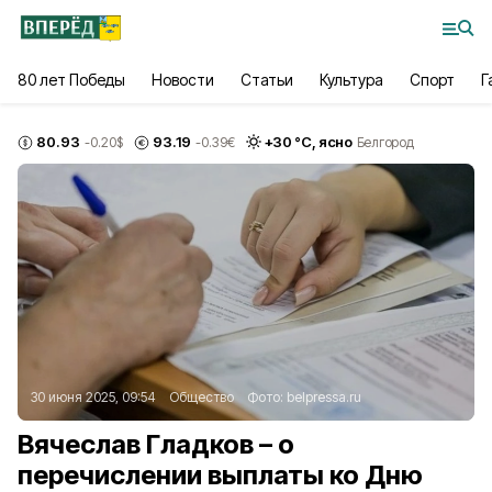
80 лет Победы
Новости
Статьи
Культура
Спорт
Г
80.93
93.19
+
30
°С,
ясно
-0.20
$
-0.39
€
Белгород
30 июня 2025, 09:54
Общество
Фото:
belpressa.ru
Вячеслав Гладков – о
перечислении выплаты ко Дню