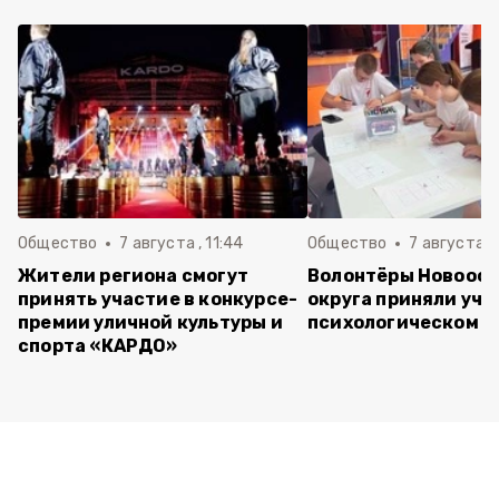
Общество
7 августа , 11:44
Общество
7 августа , 
Жители региона смогут
Волонтёры Новооск
принять участие в конкурсе-
округа приняли уча
премии уличной культуры и
психологическом т
спорта «КАРДО»