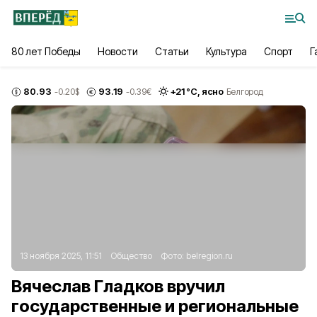
80 лет Победы
Новости
Статьи
Культура
Спорт
Г
80.93
93.19
+
21
°С,
ясно
-0.20
$
-0.39
€
Белгород
13 ноября 2025, 11:51
Общество
Фото:
belregion.ru
Вячеслав Гладков вручил
государственные и региональные