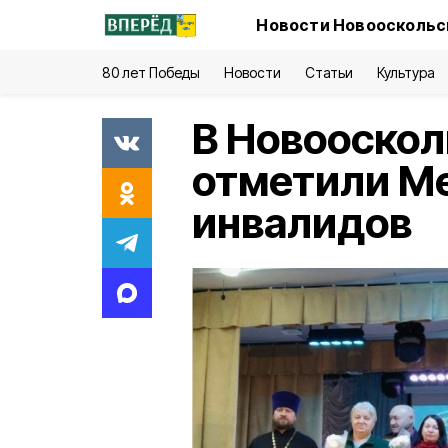
Новости Новооскольск
80 лет Победы
Новости
Статьи
Культура
В Новооскол
отметили М
инвалидов