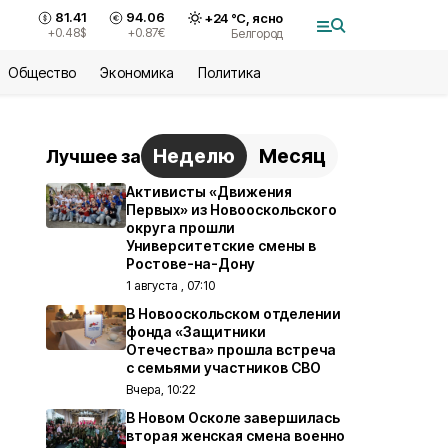
81.41
94.06
+
24
°С,
ясно
+0.48
$
+0.87
€
Белгород
Общество
Экономика
Политика
Неделю
Месяц
Лучшее за
Активисты «Движения
Первых» из Новооскольского
округа прошли
Университетские смены в
Ростове-на-Дону
1 августа , 07:10
В Новооскольском отделении
фонда «Защитники
Отечества» прошла встреча
с семьями участников СВО
Вчера, 10:22
В Новом Осколе завершилась
вторая женская смена военно