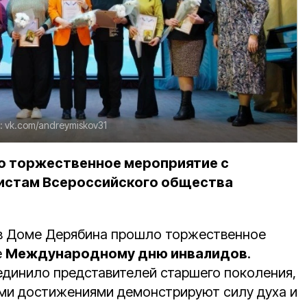
:
vk.com/andreymiskov31
о торжественное мероприятие с
вистам Всероссийского общества
 в Доме Дерябина прошло торжественное
е
Международному дню инвалидов
.
динило представителей старшего поколения,
ми достижениями демонстрируют силу духа и