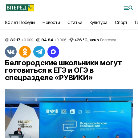
80 лет Победы
Новости
Статьи
Культура
Спорт
Г
82.17
94.84
+
26
°С,
ясно
+0.00
$
+0.00
€
Белгород
Белгородские школьники могут
готовиться к ЕГЭ и ОГЭ в
спецразделе «РУВИКИ»