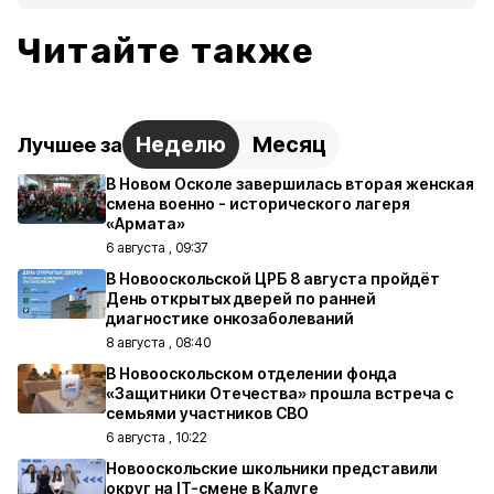
Читайте также
Неделю
Месяц
Лучшее за
В Новом Осколе завершилась вторая женская
смена военно - исторического лагеря
«Армата»
6 августа , 09:37
В Новооскольской ЦРБ 8 августа пройдёт
День открытых дверей по ранней
диагностике онкозаболеваний
8 августа , 08:40
В Новооскольском отделении фонда
«Защитники Отечества» прошла встреча с
семьями участников СВО
6 августа , 10:22
Новооскольские школьники представили
округ на IT-смене в Калуге