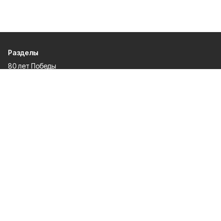
Разделы
80 лет Победы
Новости
Статьи
Культура
Спорт
Газета
Происшествия
Муниципальный вестник
Общество
Экономика
Политика