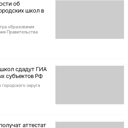
ости об
ородских школ в
тра образования
ния Правительства
 школ сдадут ГИА
ых субъектов РФ
 городского округа
получат аттестат