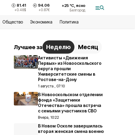
81.41
94.06
+
25
°С,
ясно
+0.48
$
+0.87
€
Белгород
Общество
Экономика
Политика
Неделю
Месяц
Лучшее за
Активисты «Движения
Первых» из Новооскольского
округа прошли
Университетские смены в
Ростове-на-Дону
1 августа , 07:10
В Новооскольском отделении
фонда «Защитники
Отечества» прошла встреча
с семьями участников СВО
Вчера, 10:22
В Новом Осколе завершилась
вторая женская смена военно