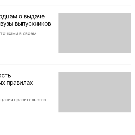
родцам о выдаче
 вузы выпускников
рточками в своём
ость
ых правилах
ещания правительства