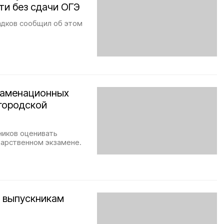
ти без сдачи ОГЭ
адков сообщил об этом
кзаменационных
городской
ников оценивать
дарственном экзамене.
 выпускникам